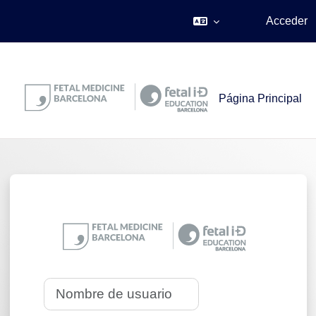
.
Acceder
Salta al contenido principal
Página Principal
Entrar a Campus 
Nombre de usuario